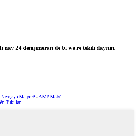
di nav 24 demjimêran de bi we re têkilî daynin.
Nexşeya Malperê
-
AMP Mobîl
lên Tubular
,