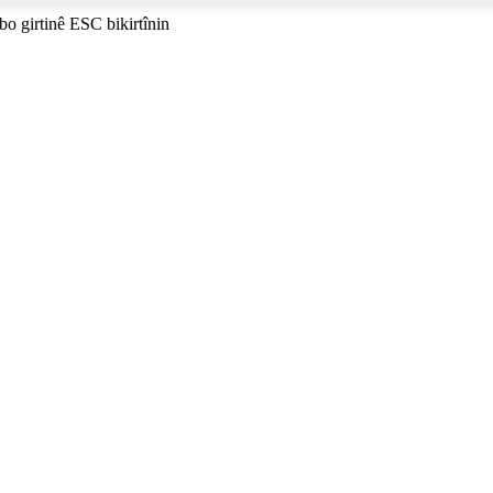
i bo girtinê ESC bikirtînin