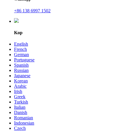
+86 138 6997 1502
Kop
English
French
German
Portuguese
Spanish
Russian
Japanese
Korean
Arabic
Irish
Greek
Turkish
Italian
Danish
Romanian
Indonesian
Czech