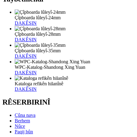
Çîpboarda lûleyî-24mm
DAKÊŞIN
Çîpboarda lûleyî-28mm
DAKÊŞIN
Çîpboarda lûleyî-35mm
DAKÊŞIN
WPC-Katalog-Shandong Xing Yuan
DAKÊŞIN
Kataloga refikên hilanînê
DAKÊŞIN
RÊSERBIRINÎ
Çûna nava
Berhem
Nûçe
Paqij bûn