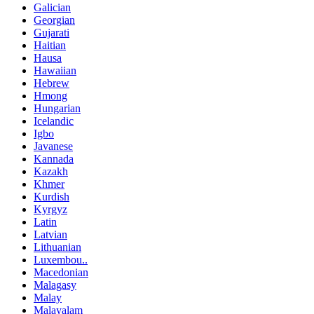
Galician
Georgian
Gujarati
Haitian
Hausa
Hawaiian
Hebrew
Hmong
Hungarian
Icelandic
Igbo
Javanese
Kannada
Kazakh
Khmer
Kurdish
Kyrgyz
Latin
Latvian
Lithuanian
Luxembou..
Macedonian
Malagasy
Malay
Malayalam