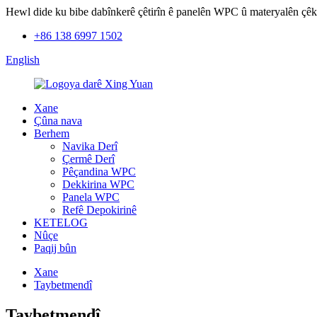
Hewl dide ku bibe dabînkerê çêtirîn ê panelên WPC û materyalên çêki
+86 138 6997 1502
English
Xane
Çûna nava
Berhem
Navika Derî
Çermê Derî
Pêçandina WPC
Dekkirina WPC
Panela WPC
Refê Depokirinê
KETELOG
Nûçe
Paqij bûn
Xane
Taybetmendî
Taybetmendî