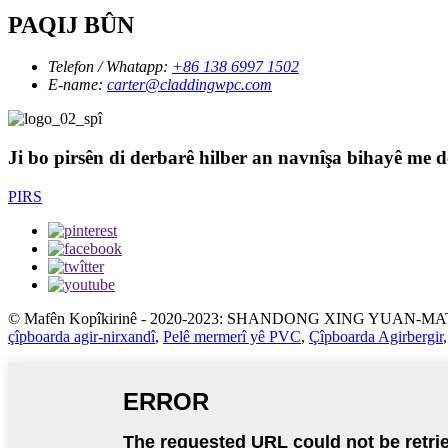
PAQIJ BÛN
Telefon / Whatapp:
+86 138 6997 1502
E-name:
carter@claddingwpc.com
Ji bo pirsên di derbarê hilber an navnîşa bihayê me d
PIRS
© Mafên Kopîkirinê - 2020-2023: SHANDONG XING YUAN-MA
çîpboarda agir-nirxandî
,
Pelê mermerî yê PVC
,
Çîpboarda Agirbergir