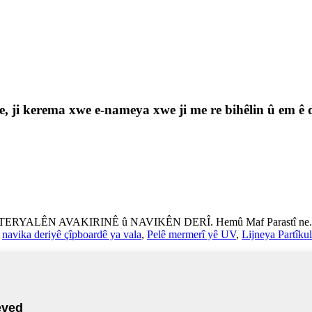
e, ji kerema xwe e-nameya xwe ji me re bihêlin û em ê 
TERYALÊN AVAKIRINÊ û NAVIKÊN DERÎ. Hemû Maf Parastî ne.
,
navika deriyê çîpboardê ya vala
,
Pelê mermerî yê UV
,
Lijneya Partîku