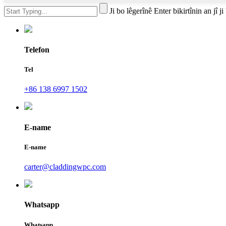
Ji bo lêgerînê Enter bikirtînin an jî j
Telefon
Tel
+86 138 6997 1502
E-name
E-name
carter@claddingwpc.com
Whatsapp
Whatsapp