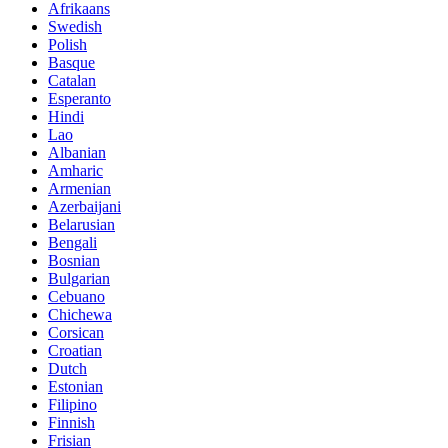
Afrikaans
Swedish
Polish
Basque
Catalan
Esperanto
Hindi
Lao
Albanian
Amharic
Armenian
Azerbaijani
Belarusian
Bengali
Bosnian
Bulgarian
Cebuano
Chichewa
Corsican
Croatian
Dutch
Estonian
Filipino
Finnish
Frisian