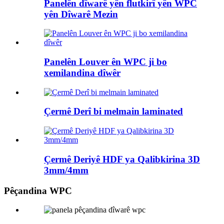
Panelên dîwarê yên flutkirî yên WPC
yên Dîwarê Mezin
Panelên Louver ên WPC ji bo
xemilandina dîwêr
Çermê Derî bi melmain laminated
Çermê Deriyê HDF ya Qalibkirina 3D
3mm/4mm
Pêçandina WPC