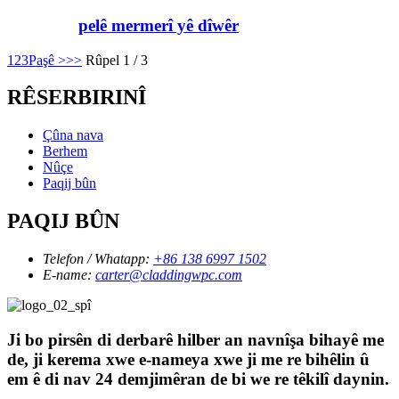
pelê mermerî yê dîwêr
1
2
3
Paşê >
>>
Rûpel 1 / 3
RÊSERBIRINÎ
Çûna nava
Berhem
Nûçe
Paqij bûn
PAQIJ BÛN
Telefon / Whatapp:
+86 138 6997 1502
E-name:
carter@claddingwpc.com
Ji bo pirsên di derbarê hilber an navnîşa bihayê me
de, ji kerema xwe e-nameya xwe ji me re bihêlin û
em ê di nav 24 demjimêran de bi we re têkilî daynin.