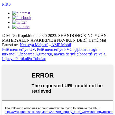
PIRS
© Mafên Kopîkirinê - 2020-2023: SHANDONG XING YUAN-
MATERYALÊN AVAKIRINÊ û NAVIKÊN DERÎ. Hemû Maf
Parastî ne.
Nexşeya Malperê
-
AMP Mobîl
Pelê mermerî yê UV
,
Pelê mermerî yê PVC
,
çîpboarda agir-
nirxandî
,
Çîpboarda Agirbergir
,
navika deriyê çîpboardê ya vala
,
Lijneya Partîkulên Tubular
,