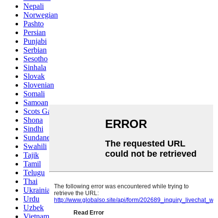
Nepali
Norwegian
Pashto
Persian
Punjabi
Serbian
Sesotho
Sinhala
Slovak
Slovenian
Somali
Samoan
Scots Gaelic
Shona
Sindhi
Sundanese
Swahili
Tajik
Tamil
Telugu
Thai
Ukrainian
Urdu
Uzbek
Vietnamese