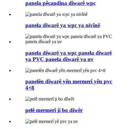
panela pêçandina dîwarê wpc
panela dîwarê ya wpc ya nivînê
panela dîwarê ya wpc panela dîwarê
ya PVC panela dîwarê ya uv
panelên dîwarê yên mermerî yên pvc
4×8
pelê mermerî ji bo dîwêr