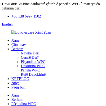
Hewl dide ku bibe dabînkerê çêtirîn ê panelên WPC û materyalên
çêkirina derî.
+86 138 6997 1502
English
Xane
Çûna nava
Berhem
Navika Derî
Çermê Derî
Pêçandina WPC
Dekkirina WPC
Panela WPC
Refê Depokirinê
KETELOG
Nûçe
Paqij bûn
Xane
Berhem
Pêçandina WPC