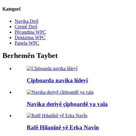
Kategorî
Navika Derî
Çermê Derî
Pêçandina WPC
Dekkirina WPC
Panela WPC
Berhemên Taybet
Çîpboarda navika lûleyî
Navika deriyê çîpboardê ya vala
Rafê Hilanînê yê Erka Navîn