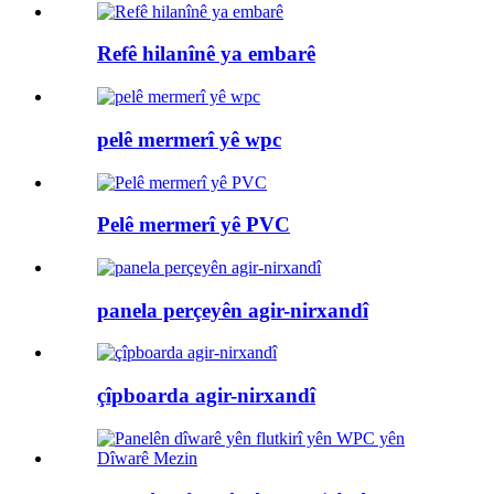
Refê hilanînê ya embarê
pelê mermerî yê wpc
Pelê mermerî yê PVC
panela perçeyên agir-nirxandî
çîpboarda agir-nirxandî