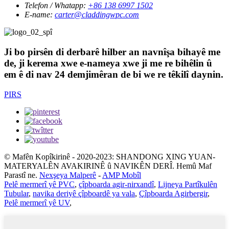
Telefon / Whatapp:
+86 138 6997 1502
E-name:
carter@claddingwpc.com
Ji bo pirsên di derbarê hilber an navnîşa bihayê me
de, ji kerema xwe e-nameya xwe ji me re bihêlin û
em ê di nav 24 demjimêran de bi we re têkilî daynin.
PIRS
© Mafên Kopîkirinê - 2020-2023: SHANDONG XING YUAN-
MATERYALÊN AVAKIRINÊ û NAVIKÊN DERÎ. Hemû Maf
Parastî ne.
Nexşeya Malperê
-
AMP Mobîl
Pelê mermerî yê PVC
,
çîpboarda agir-nirxandî
,
Lijneya Partîkulên
Tubular
,
navika deriyê çîpboardê ya vala
,
Çîpboarda Agirbergir
,
Pelê mermerî yê UV
,