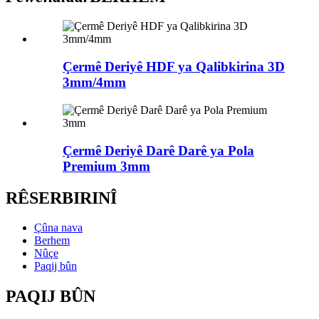
Çermê Deriyê HDF ya Qalibkirina 3D
3mm/4mm
Çermê Deriyê Darê Darê ya Pola
Premium 3mm
RÊSERBIRINÎ
Çûna nava
Berhem
Nûçe
Paqij bûn
PAQIJ BÛN