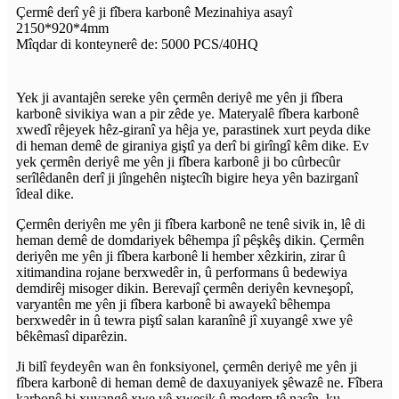
Çermê derî yê ji fîbera karbonê Mezinahiya asayî
2150*920*4mm
Mîqdar di konteynerê de: 5000 PCS/40HQ
Yek ji avantajên sereke yên çermên deriyê me yên ji fîbera
karbonê sivikiya wan a pir zêde ye. Materyalê fîbera karbonê
xwedî rêjeyek hêz-giranî ya hêja ye, parastinek xurt peyda dike
di heman demê de giraniya giştî ya derî bi girîngî kêm dike. Ev
yek çermên deriyê me yên ji fîbera karbonê ji bo cûrbecûr
serîlêdanên derî ji jîngehên niştecîh bigire heya yên bazirganî
îdeal dike.
Çermên deriyên me yên ji fîbera karbonê ne tenê sivik in, lê di
heman demê de domdariyek bêhempa jî pêşkêş dikin. Çermên
deriyên me yên ji fîbera karbonê li hember xêzkirin, zirar û
xitimandina rojane berxwedêr in, û performans û bedewiya
demdirêj misoger dikin. Berevajî çermên deriyên kevneşopî,
varyantên me yên ji fîbera karbonê bi awayekî bêhempa
berxwedêr in û tewra piştî salan karanînê jî xuyangê xwe yê
bêkêmasî diparêzin.
Ji bilî feydeyên wan ên fonksiyonel, çermên deriyê me yên ji
fîbera karbonê di heman demê de daxuyaniyek şêwazê ne. Fîbera
karbonê bi xuyangê xwe yê xweşik û modern tê nasîn, ku