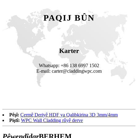
PAQIJ BÛN
Karter
Whatsapp: +86 138 6997 1502
E-mail: carter@claddingwpc.com
Pêşî:
Çermê Deriyê HDF ya Qalibkirina 3D 3mm/4mm
Piştî:
WPC Wall Cladding rûyê derve
Pêwendîdar
BERHEM