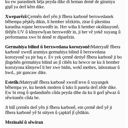
ku ew parastinek hêja peyda dike di heman demê de giraniya
giştî ya derî kêm dike.
Xweparêzî:
Çermên derî yên ji fîbera karbonê berxwedanek
bêhempa pêşkêş dikin, li hember xêzkirin, zirar û şikestina
karanîna rojane berxwedêr in. Her wiha li hember oksîdasyonê,
tîrêjên UV û kîmyewîyan berxwedêr in, ji ber vê yekê xuyang û
performansa xwe bi demê re diparêzin.
Germahiya bilind û berxwedana korozyonê:
Materyalê fîbera
karbonê xwedî aramiya germahiya bilind û berxwedana
korozyonê ya pir baş e. Ev yek çermê deriyê fîbera karbonê ji bo
jîngehên germahiya bilind an jî cihên ku hewce ne ku li hember
korozyona kîmyewî li ber xwe bidin, wekî metbex, laboratuar û
hwd., pir guncaw dike.
Estetîk:
Materyalê fîbera karbonê xwedî tevn û xuyangek
bêhempa ye, ku hestek modern û luks li panela derî zêde dike.
Ew bi reng û qedandinên cûda peyda dibe da ku li gorî şêwaz û
sêwiranên cûda be.
Ji bilî çermên derî yên ji fîbera karbonê, em çermê derî yê ji
fîbera karbonê yê bi sütyen û çapkirî jî çêdikin.
Mezinahî û sêwiran