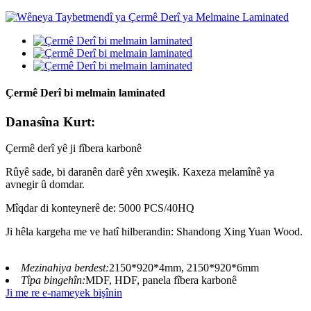
Çermê Derî bi melmain laminated
Danasîna Kurt:
Çermê derî yê ji fîbera karbonê
Rûyê sade, bi daranên darê yên xweşik. Kaxeza melamînê ya
avnegir û domdar.
Mîqdar di konteynerê de: 5000 PCS/40HQ
Ji hêla kargeha me ve hatî hilberandin: Shandong Xing Yuan Wood.
Mezinahiya berdest:
2150*920*4mm, 2150*920*6mm
Tîpa bingehîn:
MDF, HDF, panela fîbera karbonê
Ji me re e-nameyek bişînin