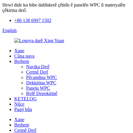
Hewl dide ku bibe dabînkerê çêtirîn ê panelên WPC û materyalên
çêkirina derî.
+86 138 6997 1502
English
Xane
Çûna nava
Berhem
Navika Derî
Çermê Derî
Pêçandina WPC
Dekkirina WPC
Panela WPC
Refê Depokirinê
KETELOG
Nûçe
Paqij bûn
Xane
Berhem
Çermê Derî