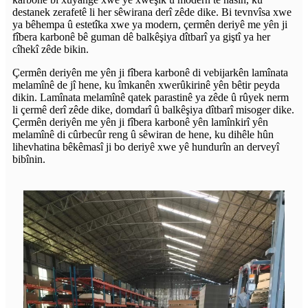
destanek zerafetê li her sêwirana derî zêde dike. Bi tevnvîsa xwe
ya bêhempa û estetîka xwe ya modern, çermên deriyê me yên ji
fîbera karbonê bê guman dê balkêşiya dîtbarî ya giştî ya her
cîhekî zêde bikin.
Çermên deriyên me yên ji fîbera karbonê di vebijarkên lamînata
melamînê de jî hene, ku îmkanên xwerûkirinê yên bêtir peyda
dikin. Lamînata melamînê qatek parastinê ya zêde û rûyek nerm
li çermê derî zêde dike, domdarî û balkêşiya dîtbarî misoger dike.
Çermên deriyên me yên ji fîbera karbonê yên lamînkirî yên
melamînê di cûrbecûr reng û sêwiran de hene, ku dihêle hûn
lihevhatina bêkêmasî ji bo deriyê xwe yê hundurîn an derveyî
bibînin.