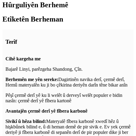
Hûrguliyên Berhemê
Etîketên Berheman
Terîf
Cihê kargeha me
Bajarê Linyi, parêzgeha Shandong, Çîn.
Berhemên me yên sereke:
Dagirtinên navika derî, çermê derî,
Hemû materyalên ku ji bo çêkirina deriyên darîn têne bikar anîn
Pêşî çermê derî yê ku li welêt û derveyî welêt populer e bidin
nasîn: çermê derî yê fîbera kartonê
Avantajên çermê derî yê fîbera karbonê
Sivikî û hêza bilind:
Materyalê fîbera karbonê xwedî hêz û
hişkbûnek bilind e, û di heman demê de pir sivik e. Ev yek çermê
deriyê ji fîbera karbonê di sepanên derî de pir populer dike ji ber