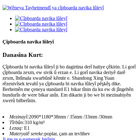
Çîpboarda navika lûleyî
Danasîna Kurt:
Çîpboarda bi navika lûleyî ji bo dagirtina derî hatiye çêkirin. Li gorî
çîpboarda zexm, ew sivik û erzan e. Li gorî navika deriyê darê
zexm, îhtîmala xwarbûnê kêmtir e. Shandong Xing Yuan
rêzenivîsek tevahî ya çîpboarda bi navika lûleyî pêşkêş dike.
Berhemên me çeneya standard E1 bikar tînin da ku ew di jîngehên
hundurîn de were bikar anîn. Em dikarin ji bo we bi mezinahiyên
xwerû hilberînin.
Mezinayî:
2090*1180*38mm / 35mm /33mm /30mm
Tîrbûn:
310 kg/m³
Lezaq:
E1
Materyalê sereke:
poplar, çam an tevlihev
Ji me re e-nameyek bişînin