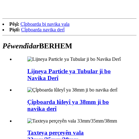
Pêşî:
Çîpboarda bi navika vala
Piştî:
Çîpboarda navika derî
Pêwendîdar
BERHEM
Lijneya Particle ya Tubular ji bo
Navika Derî
Çîpboarda lûleyî ya 38mm ji bo
navika derî
Taxteya perçeyên vala