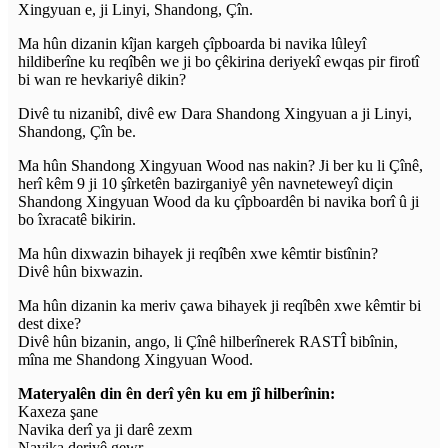
Xingyuan e, ji Linyi, Shandong, Çîn.
Ma hûn dizanin kîjan kargeh çîpboarda bi navika lûleyî
hildiberîne ku reqîbên we ji bo çêkirina deriyekî ewqas pir firotî
bi wan re hevkariyê dikin?
Divê tu nizanibî, divê ew Dara Shandong Xingyuan a ji Linyi,
Shandong, Çîn be.
Ma hûn Shandong Xingyuan Wood nas nakin? Ji ber ku li Çînê,
herî kêm 9 ji 10 şîrketên bazirganiyê yên navneteweyî diçin
Shandong Xingyuan Wood da ku çîpboardên bi navika borî û ji
bo îxracatê bikirin.
Ma hûn dixwazin bihayek ji reqîbên xwe kêmtir bistînin?
Divê hûn bixwazin.
Ma hûn dizanin ka meriv çawa bihayek ji reqîbên xwe kêmtir bi
dest dixe?
Divê hûn bizanin, ango, li Çînê hilberînerek RASTÎ bibînin,
mîna me Shandong Xingyuan Wood.
Materyalên din ên derî yên ku em jî hilberînin:
Kaxeza şane
Navika derî ya ji darê zexm
Navika deriyê gewr