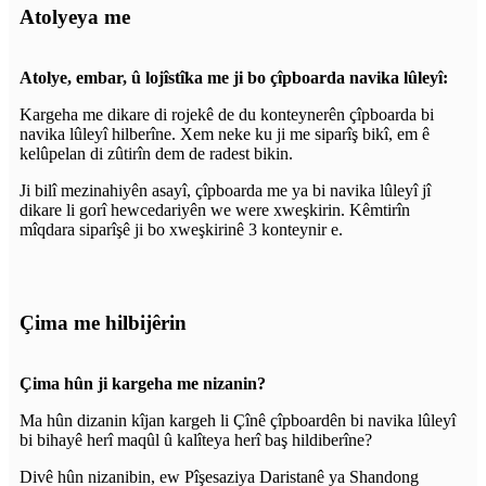
Atolyeya me
Atolye, embar, û lojîstîka me ji bo çîpboarda navika lûleyî:
Kargeha me dikare di rojekê de du konteynerên çîpboarda bi
navika lûleyî hilberîne. Xem neke ku ji me siparîş bikî, em ê
kelûpelan di zûtirîn dem de radest bikin.
Ji bilî mezinahiyên asayî, çîpboarda me ya bi navika lûleyî jî
dikare li gorî hewcedariyên we were xweşkirin. Kêmtirîn
mîqdara siparîşê ji bo xweşkirinê 3 konteynir e.
Çima me hilbijêrin
Çima hûn ji kargeha me nizanin?
Ma hûn dizanin kîjan kargeh li Çînê çîpboardên bi navika lûleyî
bi bihayê herî maqûl û kalîteya herî baş hildiberîne?
Divê hûn nizanibin, ew Pîşesaziya Daristanê ya Shandong