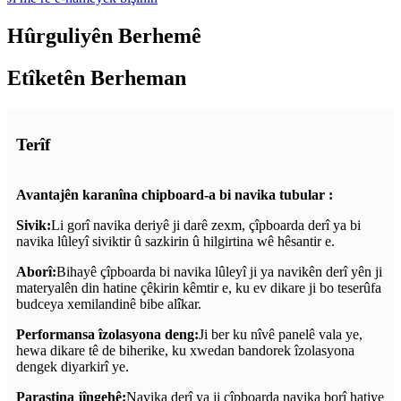
Hûrguliyên Berhemê
Etîketên Berheman
Terîf
Avantajên karanîna chipboard-a bi navika tubular
:
Sivik:
Li gorî navika deriyê ji darê zexm, çîpboarda derî ya bi
navika lûleyî siviktir û sazkirin û hilgirtina wê hêsantir e.
Aborî:
Bihayê çîpboarda bi navika lûleyî ji ya navikên derî yên ji
materyalên din hatine çêkirin kêmtir e, ku ev dikare ji bo teserûfa
budceya xemilandinê bibe alîkar.
Performansa îzolasyona deng:
Ji ber ku nîvê panelê vala ye,
hewa dikare tê de biherike, ku xwedan bandorek îzolasyona
dengek diyarkirî ye.
Parastina jîngehê:
Navika derî ya ji çîpboarda navika borî hatiye