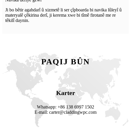
Ji bo bêtir agahdarî û xizmetê li ser çîpboarda bi navika lûleyî û
materyalê çêkirina derî, ji kerema xwe bi tîmê firotanê me re
têkilî daynin.
PAQIJ BÛN
Karter
Whatsapp: +86 138 6997 1502
E-mail: carter@claddingwpc.com