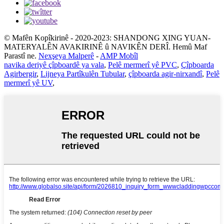
© Mafên Kopîkirinê - 2020-2023: SHANDONG XING YUAN-
MATERYALÊN AVAKIRINÊ û NAVIKÊN DERÎ. Hemû Maf
Parastî ne.
Nexşeya Malperê
-
AMP Mobîl
navika deriyê çîpboardê ya vala
,
Pelê mermerî yê PVC
,
Çîpboarda
Agirbergir
,
Lijneya Partîkulên Tubular
,
çîpboarda agir-nirxandî
,
Pelê
mermerî yê UV
,