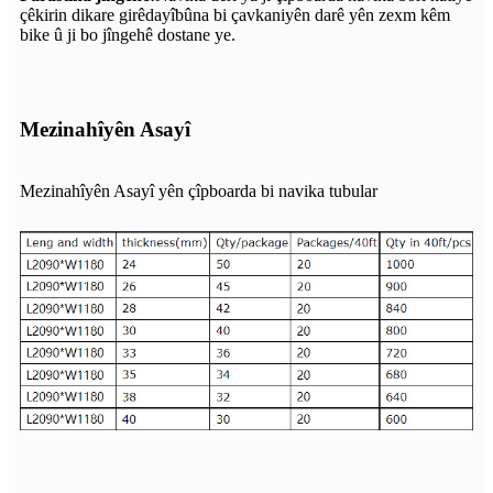
çêkirin dikare girêdayîbûna bi çavkaniyên darê yên zexm kêm
bike û ji bo jîngehê dostane ye.
Mezinahîyên Asayî
Mezinahîyên Asayî yên çîpboarda bi navika tubular