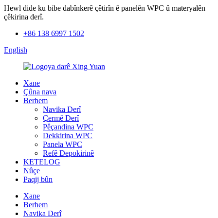
Hewl dide ku bibe dabînkerê çêtirîn ê panelên WPC û materyalên
çêkirina derî.
+86 138 6997 1502
English
Xane
Çûna nava
Berhem
Navika Derî
Çermê Derî
Pêçandina WPC
Dekkirina WPC
Panela WPC
Refê Depokirinê
KETELOG
Nûçe
Paqij bûn
Xane
Berhem
Navika Derî