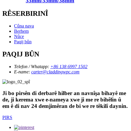
33mm/35mm/38mm
RÊSERBIRINÎ
Çûna nava
Berhem
Nûçe
Paqij bûn
PAQIJ BÛN
Telefon / Whatapp:
+86 138 6997 1502
E-name:
carter@claddingwpc.com
Ji bo pirsên di derbarê hilber an navnîşa bihayê me
de, ji kerema xwe e-nameya xwe ji me re bihêlin û
em ê di nav 24 demjimêran de bi we re têkilî daynin.
PIRS