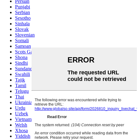
Persian
Punjabi
Serbian
Sesotho
Sinhala
Slovak
Slovenian
Somali
Samoan
Scots Gaelic
Shona
Sindhi
Sundanese
Swahili
Tajik
Tamil
Telugu
Thai
Ukrainian
Urdu
Uzbek
Vietnamese
Welsh
Xhosa
Yiddish